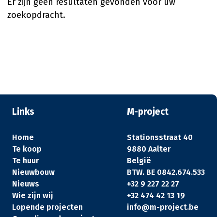
Er zijn geen resultaten gevonden voor uw
zoekopdracht.
Links
M-project
Home
Stationsstraat 40
Te koop
9880 Aalter
Te huur
België
Nieuwbouw
BTW. BE 0842.674.533
Nieuws
+32 9 227 22 27
Wie zijn wij
+32 474 42 13 19
Lopende projecten
info@m-project.be