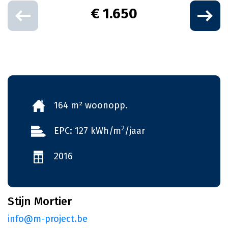
€ 1.650
164 m² woonopp.
2
EPC: 127 kWh/m
/jaar
2016
Stijn Mortier
info@m-project.be