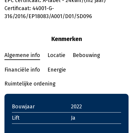
EPC certificaat: A-label - 24kwh/(m2 jaar)
Certificaat: 44001-G-
316/2016/EP18083/A001/D01/SD096
Kenmerken
Algemene info
Locatie
Bebouwing
Financiële info
Energie
Ruimtelijke ordening
Bouwjaar
2022
Lift
Ja