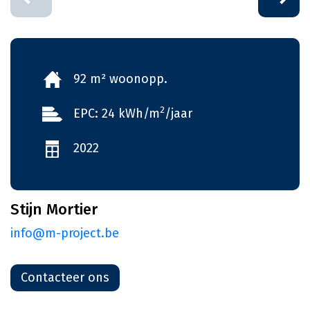
92 m² woonopp.
2
EPC: 24 kWh/m
/jaar
2022
Stijn Mortier
info@m-project.be
Contacteer ons