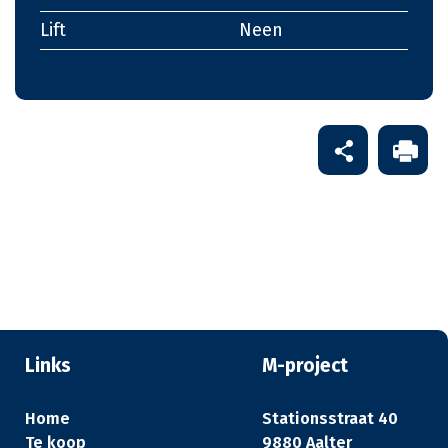
Lift
Neen
Links
M-project
Home
Stationsstraat 40
Te koop
9880 Aalter